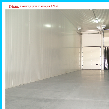
Рубикон
\ экспедиционые камеры +2+5С